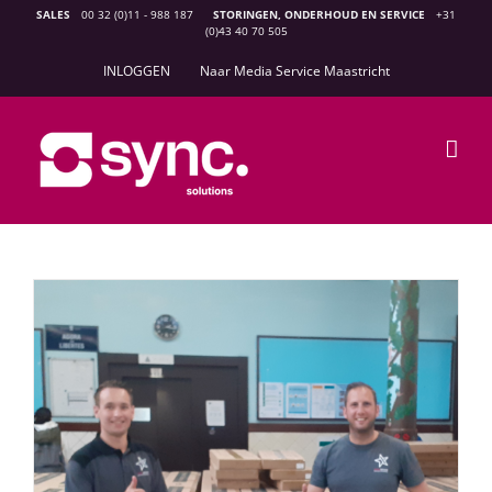
Ga
SALES
00 32 (0)11 - 988 187
STORINGEN, ONDERHOUD EN SERVICE
+31
(0)43 40 70 505
naar
inhoud
INLOGGEN
Naar Media Service Maastricht