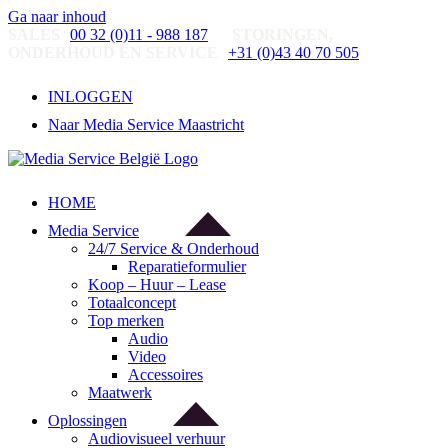
Ga naar inhoud
SALES
00 32 (0)11 - 988 187
STORINGEN,
ONDERHOUD EN SERVICE
+31 (0)43 40 70 505
INLOGGEN
Naar Media Service Maastricht
HOME
Media Service
24/7 Service & Onderhoud
Reparatieformulier
Koop – Huur – Lease
Totaalconcept
Top merken
Audio
Video
Accessoires
Maatwerk
Oplossingen
Audiovisueel verhuur