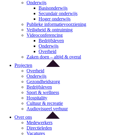
Onderwijs
Basisonderwijs
Secundair onderwijs
Hoger onderwijs
Publieke informatievoorziening
Veiligheid & ontruiming
Videoconferencing
Bedrijfsleven
Onderwijs
Overheid
Zaken doen – altijd & overal
Projecten
Overheid
Onderwijs
Gezondheidszorg
Bedrijfsleven
Sport & wellness
Hospitality
Cultuur & recreatie
Audiovisueel verhuur
Over ons
Medewerkers
Directieleden
Vacatures