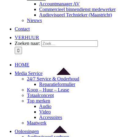
Accountmanager AV
Commercieel binnendienst medewerker
Audiovisueel Technieker (Maastricht)
Nieuws
Contact
VERHUUR
Zoeken naar:
HOME
Media Service
24/7 Service & Onderhoud
Reparatieformulier
Koop – Huur – Lease
Totaalconcept
Top merken
Audio
Video
Accessoires
Maatwerk
Oplossingen
Audiovisueel verhuur