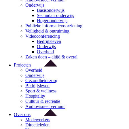
Onderwijs
Basisonderwijs
Secundair onderwijs
Hoger onderwijs
Publieke informatievoorziening
Veiligheid & ontruiming
Videoconferencing
Bedrijfsleven
Onderwijs
Overheid
Zaken doen – altijd & overal
Projecten
Overheid
Onderwijs
Gezondheidszorg
Bedrijfsleven
Sport & wellness
Hospitality
Cultuur & recreatie
Audiovisueel verhuur
Over ons
Medewerkers
Directieleden