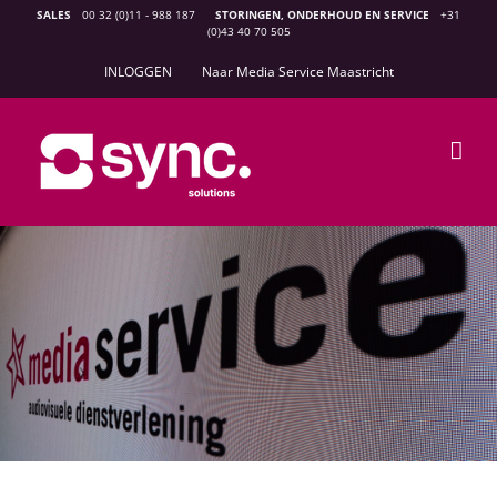
Ga
SALES
00 32 (0)11 - 988 187
STORINGEN, ONDERHOUD EN SERVICE
+31
(0)43 40 70 505
naar
inhoud
INLOGGEN
Naar Media Service Maastricht