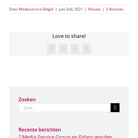
Door
Mediaservice België
|
juni 2nd, 2021
|
Nieuws
|
0 Reacties
Love to share!
Facebook
Twitter
LinkedIn
E-
mail
Zoeken
Zoeken
naar:
Recente berichten
Media Service Group en Fidato worden