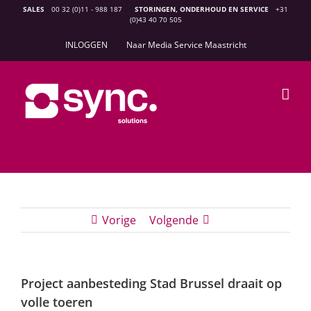
Ga
SALES
00 32 (0)11 - 988 187
STORINGEN, ONDERHOUD EN SERVICE
+31
(0)43 40 70 505
naar
inhoud
INLOGGEN
Naar Media Service Maastricht
Vorige
Volgende
Project aanbesteding Stad Brussel draait op
volle toeren