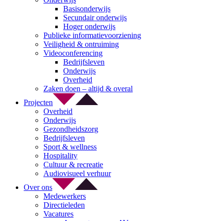
Basisonderwijs
Secundair onderwijs
Hoger onderwijs
Publieke informatievoorziening
Veiligheid & ontruiming
Videoconferencing
Bedrijfsleven
Onderwijs
Overheid
Zaken doen – altijd & overal
Projecten
Overheid
Onderwijs
Gezondheidszorg
Bedrijfsleven
Sport & wellness
Hospitality
Cultuur & recreatie
Audiovisueel verhuur
Over ons
Medewerkers
Directieleden
Vacatures