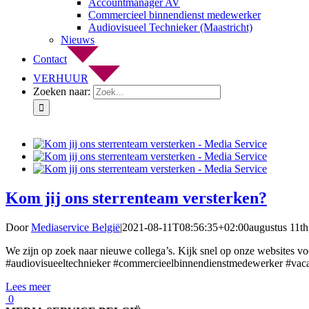
Accountmanager AV
Commercieel binnendienst medewerker
Audiovisueel Technieker (Maastricht)
Nieuws
Contact
VERHUUR
Zoeken naar:
Kom jij ons sterrenteam versterken?
Door
Mediaservice België
|
2021-08-11T08:56:35+02:00
augustus 11th
We zijn op zoek naar nieuwe collega’s. Kijk snel op onze websites v
#audiovisueeltechnieker #commercieelbinnendienstmedewerker #vacat
Lees meer
0