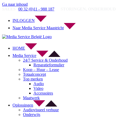
Ga naar inhoud
SALES
00 32 (0)11 - 988 187
STORINGEN, ONDERHOUD 
INLOGGEN
Naar Media Service Maastricht
HOME
Media Service
24/7 Service & Onderhoud
Reparatieformulier
Koop – Huur – Lease
Totaalconcept
Top merken
Audio
Video
Accessoires
Maatwerk
Oplossingen
Audiovisueel verhuur
Onderwijs