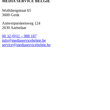
MEDIA SERVICE BELGIË
Wolfsbergstraat 65
3600 Genk
Antwerpsesteenweg
124
2630 Aartselaar
00 32 (0)11 – 988 187
info@mediaservicebelgie.be
service@mediaservicebelgie.be