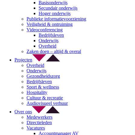
Basisonderwijs
Secundair onderwijs
Hoger onderwijs
Publieke informatievoorziening
Veiligheid & ontruiming
Videoconferencing
Bedrijfsleven
Onderwijs
Overheid
Zaken doen – altijd & overal
Projecten
Overheid
Onderwijs
Gezondheidszorg
Bedrijfsleven
Sport & wellness
Hospitality
Cultuur & recreatie
Audiovisueel verhuur
Over ons
Medewerkers
Directieleden
Vacatures
Accountmanager AV