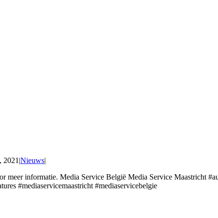
, 2021
|
Nieuws
|
oor meer informatie. Media Service België Media Service Maastricht #a
ures #mediaservicemaastricht #mediaservicebelgie