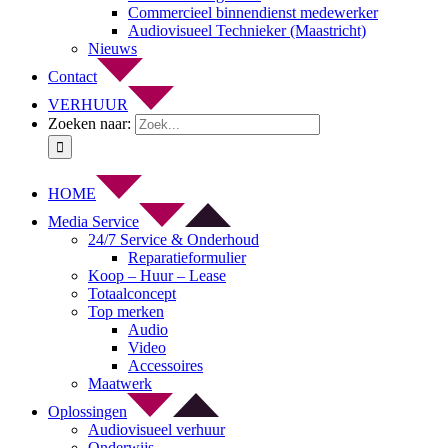
Commercieel binnendienst medewerker
Audiovisueel Technieker (Maastricht)
Nieuws
Contact
VERHUUR
Zoeken naar:
HOME
Media Service
24/7 Service & Onderhoud
Reparatieformulier
Koop – Huur – Lease
Totaalconcept
Top merken
Audio
Video
Accessoires
Maatwerk
Oplossingen
Audiovisueel verhuur
Onderwijs