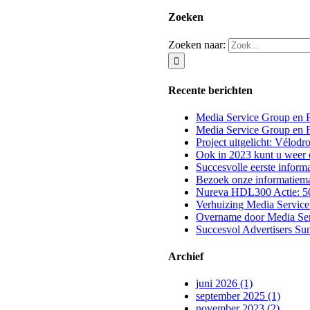
Zoeken
Zoeken naar:
Recente berichten
Media Service Group en 
Media Service Group en F
Project uitgelicht: Vélo
Ook in 2023 kunt u weer 
Succesvolle eerste inform
Bezoek onze informatiem
Nureva HDL300 Actie: 5
Verhuizing Media Service
Overname door Media Se
Succesvol Advertisers Su
Archief
juni 2026 (1)
september 2025 (1)
november 2023 (2)