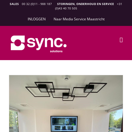
Ga
SALES
00 32 (0)11 - 988 187
STORINGEN, ONDERHOUD EN SERVICE
+31
(0)43 40 70 505
naar
inhoud
INLOGGEN
Naar Media Service Maastricht