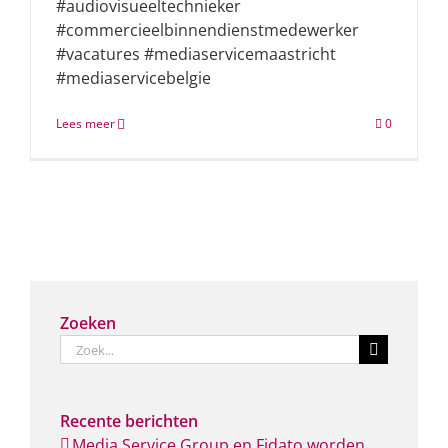
#audiovisueeltechnieker
#commercieelbinnendienstmedewerker
#vacatures #mediaservicemaastricht
#mediaservicebelgie
Lees meer
0
Zoeken
Zoeken
naar:
Recente berichten
Media Service Group en Fidato worden