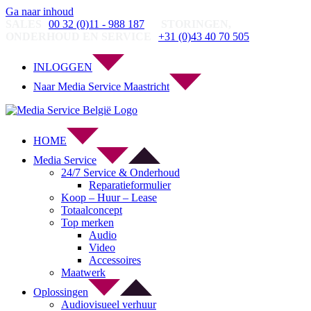
Ga naar inhoud
SALES
00 32 (0)11 - 988 187
STORINGEN,
ONDERHOUD EN SERVICE
+31 (0)43 40 70 505
INLOGGEN
Naar Media Service Maastricht
HOME
Media Service
24/7 Service & Onderhoud
Reparatieformulier
Koop – Huur – Lease
Totaalconcept
Top merken
Audio
Video
Accessoires
Maatwerk
Oplossingen
Audiovisueel verhuur