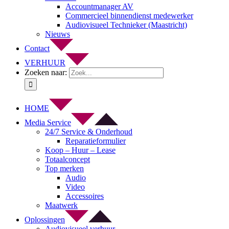
Accountmanager AV
Commercieel binnendienst medewerker
Audiovisueel Technieker (Maastricht)
Nieuws
Contact
VERHUUR
Zoeken naar:
HOME
Media Service
24/7 Service & Onderhoud
Reparatieformulier
Koop – Huur – Lease
Totaalconcept
Top merken
Audio
Video
Accessoires
Maatwerk
Oplossingen
Audiovisueel verhuur