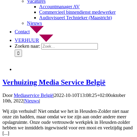
Vacatures
Accountmanager AV
Commercieel binnendienst medewerker
Audiovisueel Technieker (Maastricht)
Nieuws
Contact
VERHUUR
Zoeken naar:
Verhuizing Media Service België
Door
Mediaservice België
|
2022-10-10T13:08:25+02:00
oktober
10th, 2022
|
Nieuws
|
Wij zijn verhuisd! Niet omdat we het in Heusden-Zolder niet naar
onze zin hadden, maar omdat we toe zijn aan onder andere meer
opslagruimte. Onze oude vertrouwde werkplek in Heusden-zolder
hebben we inmiddels ingewisseld voor een mooi en veelzijdig pand
[...]