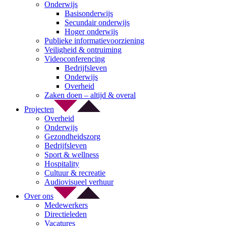
Onderwijs
Basisonderwijs
Secundair onderwijs
Hoger onderwijs
Publieke informatievoorziening
Veiligheid & ontruiming
Videoconferencing
Bedrijfsleven
Onderwijs
Overheid
Zaken doen – altijd & overal
Projecten
Overheid
Onderwijs
Gezondheidszorg
Bedrijfsleven
Sport & wellness
Hospitality
Cultuur & recreatie
Audiovisueel verhuur
Over ons
Medewerkers
Directieleden
Vacatures