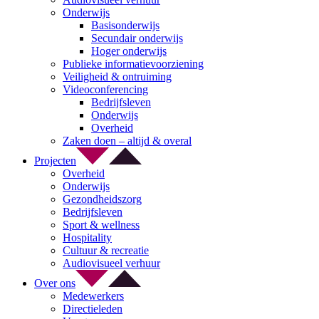
Onderwijs
Basisonderwijs
Secundair onderwijs
Hoger onderwijs
Publieke informatievoorziening
Veiligheid & ontruiming
Videoconferencing
Bedrijfsleven
Onderwijs
Overheid
Zaken doen – altijd & overal
Projecten
Overheid
Onderwijs
Gezondheidszorg
Bedrijfsleven
Sport & wellness
Hospitality
Cultuur & recreatie
Audiovisueel verhuur
Over ons
Medewerkers
Directieleden