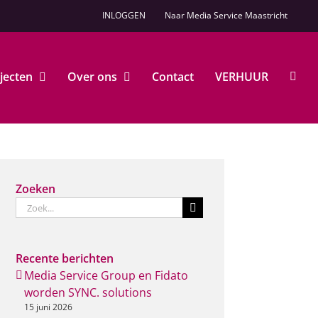
INLOGGEN
Naar Media Service Maastricht
jecten
Over ons
Contact
VERHUUR
Zoeken
Zoeken
naar:
Recente berichten
Media Service Group en Fidato
worden SYNC. solutions
15 juni 2026