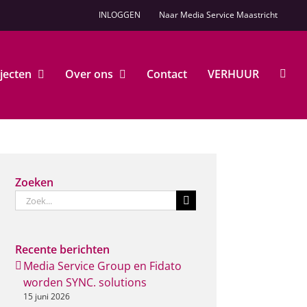
INLOGGEN
Naar Media Service Maastricht
jecten
Over ons
Contact
VERHUUR
Zoeken
Zoeken
naar:
Recente berichten
Media Service Group en Fidato
worden SYNC. solutions
15 juni 2026