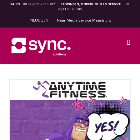
Ga
SALES
00 32 (0)11 - 988 187
STORINGEN, ONDERHOUD EN SERVICE
+31
(0)43 40 70 505
naar
inhoud
INLOGGEN
Naar Media Service Maastricht