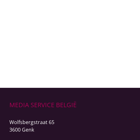
sporthal met integratie van een fitnessruimte,
indoor beachvolleybalzaal en sportmedische
faciliteiten. Media Service heeft door de gehele
nieuwbouw een audio-installatie geplaatst ten
behoeve van muziek en [...]
LEER MEER
MEDIA SERVICE BELGIË
Wolfsbergstraat 65
3600 Genk