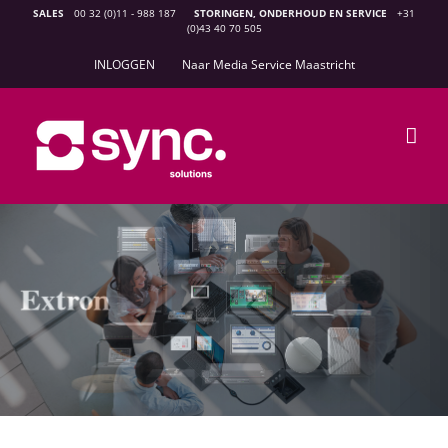
Ga
SALES
00 32 (0)11 - 988 187
STORINGEN, ONDERHOUD EN SERVICE
+31
(0)43 40 70 505
naar
inhoud
INLOGGEN
Naar Media Service Maastricht