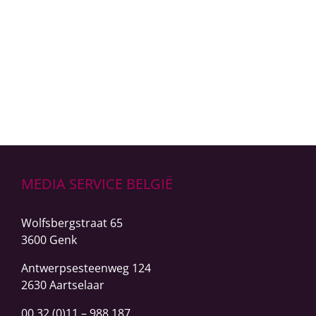
gekoppeld die automatisch inzoomen op de
sprekers. [...]
LEER MEER
MEDIA SERVICE BELGIË
Wolfsbergstraat 65
3600 Genk
Antwerpsesteenweg
124
2630 Aartselaar
00 32 (0)11 – 988 187