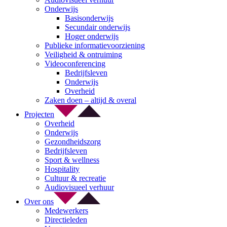
Onderwijs
Basisonderwijs
Secundair onderwijs
Hoger onderwijs
Publieke informatievoorziening
Veiligheid & ontruiming
Videoconferencing
Bedrijfsleven
Onderwijs
Overheid
Zaken doen – altijd & overal
Projecten
Overheid
Onderwijs
Gezondheidszorg
Bedrijfsleven
Sport & wellness
Hospitality
Cultuur & recreatie
Audiovisueel verhuur
Over ons
Medewerkers
Directieleden