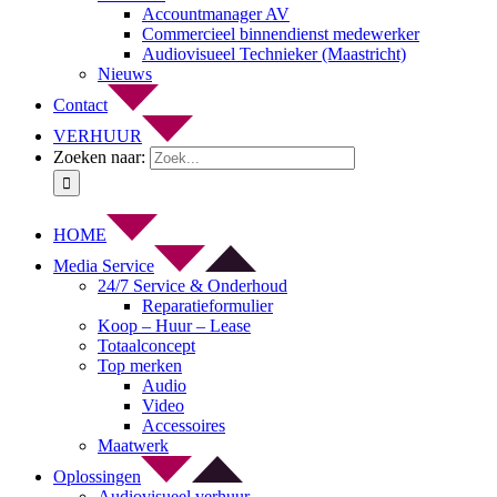
Accountmanager AV
Commercieel binnendienst medewerker
Audiovisueel Technieker (Maastricht)
Nieuws
Contact
VERHUUR
Zoeken naar:
HOME
Media Service
24/7 Service & Onderhoud
Reparatieformulier
Koop – Huur – Lease
Totaalconcept
Top merken
Audio
Video
Accessoires
Maatwerk
Oplossingen
Audiovisueel verhuur