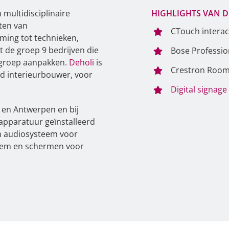
 multidisciplinaire
HIGHLIGHTS VAN D
ten van
CTouch interac
ming tot technieken,
t de groep 9 bedrijven die
Bose Professi
n groep aanpakken.
Deholi
is
Crestron Roo
nd interieurbouwer, voor
Digital signage
 en Antwerpen en bij
 apparatuur geïnstalleerd
n audiosysteem voor
eem en schermen voor